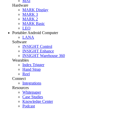
MAI
Hardware
MARK Display
MARK 3
MARK 2
MARK Basic
LEO
Portabler Android Computer
LANA
Software
INSIGHT Control
INSIGHT Enhance
INSIGHT Warehouse 360
Wearables
Index Trigger
Hand Strap
Reel
Connect
Integrations
Resources
Whitepaper
Case Studies
Knowledge Center
Podcast