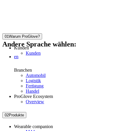
01
Warum ProGlove?
Andere Sprache wählen:
Kunden
Kunden
en
Branchen
Automobil
Logistik
Fertigung
Handel
ProGlove Ecosystem
Overview
02
Produkte
Wearable companion