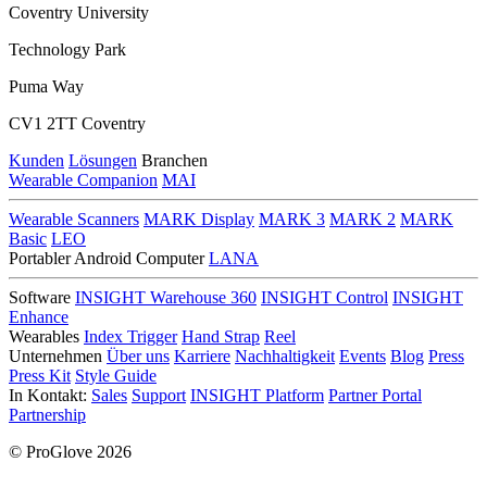
Coventry University
Technology Park
Puma Way
CV1 2TT Coventry
Kunden
Lösungen
Branchen
Wearable Companion
MAI
Wearable Scanners
MARK Display
MARK 3
MARK 2
MARK
Basic
LEO
Portabler Android Computer
LANA
Software
INSIGHT Warehouse 360
INSIGHT Control
INSIGHT
Enhance
Wearables
Index Trigger
Hand Strap
Reel
Unternehmen
Über uns
Karriere
Nachhaltigkeit
Events
Blog
Press
Press Kit
Style Guide
In Kontakt:
Sales
Support
INSIGHT Platform
Partner Portal
Partnership
© ProGlove 2026