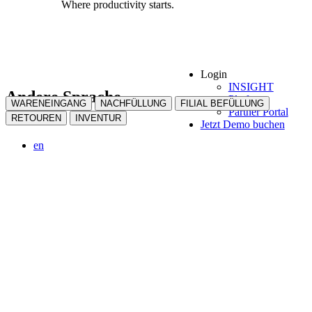
Where productivity starts.
Login
INSIGHT
Andere Sprache
Platform
WARENEINGANG
NACHFÜLLUNG
FILIAL BEFÜLLUNG
Partner Portal
wählen:
RETOUREN
INVENTUR
Jetzt Demo buchen
en