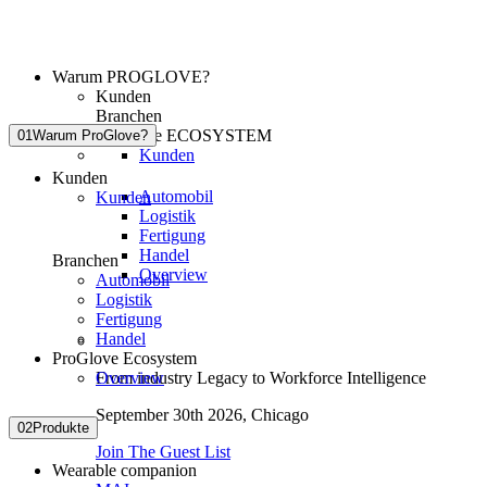
Warum PROGLOVE?
Kunden
Branchen
ProGlove ECOSYSTEM
01
Warum ProGlove?
Kunden
Kunden
Automobil
Kunden
Logistik
Fertigung
Handel
Branchen
Overview
Automobil
Logistik
Fertigung
Handel
ProGlove Ecosystem
Overview
From industry Legacy to Workforce Intelligence
September 30th 2026,
Chicago
02
Produkte
Join The Guest List
Wearable companion