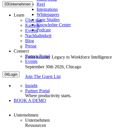
Reel
03
Unternehmen
Integrations
Whitepapers
Learn
Case Studies
Über uns
Knowledge Center
Karriere
Podcast
Events
Nachhaltigkeit
Blog
Presse
Connect
Partner Portal
From industry Legacy to Workforce Intelligence
Events
September 30th 2026,
Chicago
04
Login
Join The Guest List
Insight
Partner Portal
Where productivity starts.
BOOK A DEMO
Unternehmen
Unternehmen
Ressourcen