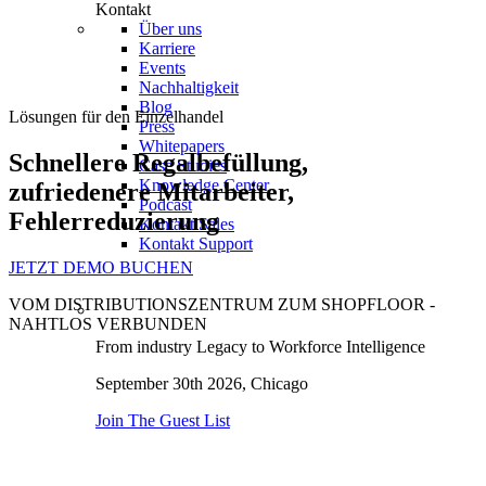
Kontakt
Über uns
Karriere
Events
Nachhaltigkeit
Blog
Lösungen für den Einzelhandel
Press
Whitepapers
Schnellere Regalbefüllung,
Case Studies
Knowledge Center
zufriedenere Mitarbeiter,
Podcast
Fehlerreduzierung
Kontakt Sales
Kontakt Support
JETZT DEMO BUCHEN
VOM DISTRIBUTIONSZENTRUM ZUM SHOPFLOOR -
NAHTLOS VERBUNDEN
From industry Legacy to Workforce Intelligence
September 30th 2026,
Chicago
Join The Guest List