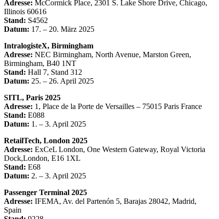
Adresse:
McCormick Place, 2301 S. Lake Shore Drive, Chicago,
Illinois 60616
Stand:
S4562
Datum:
17. – 20. März 2025
IntralogisteX, Birmingham
Adresse:
NEC Birmingham, North Avenue, Marston Green,
Birmingham, B40 1NT
Stand:
Hall 7, Stand 312
Datum:
25. – 26. April 2025
SITL, Paris 2025
Adresse:
1, Place de la Porte de Versailles – 75015 Paris France
Stand:
E088
Datum:
1. – 3. April 2025
RetailTech, London 2025
Adresse:
ExCeL London, One Western Gateway, Royal Victoria
Dock,London, E16 1XL
Stand:
E68
Datum:
2. – 3. April 2025
Passenger Terminal 2025
Adresse:
IFEMA, Av. del Partenón 5, Barajas 28042, Madrid,
Spain
Stand:
9228