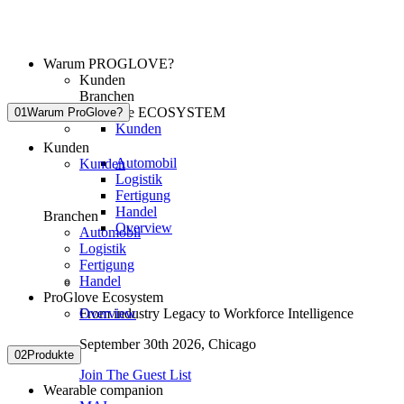
Warum PROGLOVE?
Kunden
Branchen
ProGlove ECOSYSTEM
01
Warum ProGlove?
Kunden
Kunden
Automobil
Kunden
Logistik
Fertigung
Handel
Branchen
Overview
Automobil
Logistik
Fertigung
Handel
ProGlove Ecosystem
Overview
From industry Legacy to Workforce Intelligence
September 30th 2026,
Chicago
02
Produkte
Join The Guest List
Wearable companion