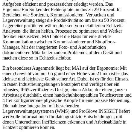
Aufgaben effizient und prozesssicher erledigt werden. Das
Ergebnis: Ein Sinken der Fehlerquote um bis zu 29 Prozent. In
Bereichen wie Sortieren, Kommissionieren, Verpacken und
Lagerverwaltung steigt die Produktivität so um bis zu 50 Prozent.
Lagerleiter profitieren währenddessen von detaillierten Echtzeit-
Analysen, die ihnen helfen, Prozesse zu optimieren und Werker
flexibel einzusetzen. MAI bildet die Basis für eine direkte
Kommunikation zwischen Kommissionierer und Shopfloor-
Manager. Mit der integrierten Foto- und Audiofunktion
dokumentieren Mitarbeiter zudem Probleme auf dem Gerät und
machen diese so in Echtzeit sichtbar.
Ein besonderes Augenmerk liegt bei MAI auf der Ergonomie: Mit
einem Gewicht von nur 65 g und einer Höhe von 21 mm ist es das
kleinste und leichteste Gerät seiner Art. Dabei ist es für den Einsatz
in rauen Industrieumgebungen konzipiert und verfügt über ein
robustes, IP65-zertifiziertes Design, einen Akku, der einen ganzen
Arbeitstag durchhält, einen handschuhkompatiblen Touchscreen und
4 frei konfigurierbare physische Knöpfe für eine präzise Bedienung.
Die nahtlose Integration mit bestehenden
Lagerverwaltungssystemen (WMS) und ProGlove INSIGHT liefert
wertvolle Informationen für datengestützte Entscheidungen, mit
denen Unternehmen Ineffizienzen erkennen und Arbeitsabläufe in
Echtzeit optimieren können.