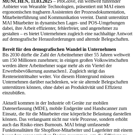
MÜNCHEN, 11.03.2025
– ProGlove, ein weltweit führender
Anbieter von Wearable Technologien, präsentiert mit MAI einen
ergonomischen tragbaren Assistenten der Prozessdokumentation,
Mitarbeiterführung und Kommunikation vereint. Damit unterstützt
MAI Mitarbeiter in dynamischen Lager- und POS-Umgebungen
dabei, ihre Arbeit effizienter, fehlerfreier, und angenehmer zu
gestalten – es bietet Unternehmen zugleich eine nachhaltige Antwort
auf demografische Herausforderungen und alternde Belegschaften.
Bereit für den demografischen Wandel in Unternehmen
Bis 2030 dürfte die Zahl der Arbeitnehmer über 55 Jahren weltweit
um 150 Millionen zunehmen; in einigen großen Volkswirtschaften
werden ältere Arbeitnehmer sogar mehr als ein Viertel der
Erwerbsbevölkerung ausmachen1. Zugleich steigt das
Renteneintrittsalter weiter. Vor diesem Hintergrund müssen
Unternehmen darüber nachdenken, wie sie alternde Belegschaften
unterstützen können, ohne dabei an Produktivität und Effizienz
einzubüßen.
Aktuell kommen in der Industrie oft Geräte zur mobilen
Datenerfassung (MDE), mobile Endgeräte und Handscanner zum
Einsatz, die für die Mitarbeiter eine körperliche Belastung darstellen
können. Das verlangsamt nicht nur viele Prozesse, sondern erhöht
auch das Risiko eines Burnouts. MAI bringt umfassende
Funktionalitäten für Shopfloor-Mitarbeiter und Lagerleiter mit einem