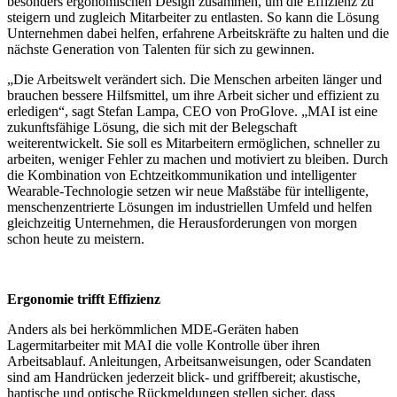
besonders ergonomischen Design zusammen, um die Effizienz zu
steigern und zugleich Mitarbeiter zu entlasten. So kann die Lösung
Unternehmen dabei helfen, erfahrene Arbeitskräfte zu halten und die
nächste Generation von Talenten für sich zu gewinnen.
„Die Arbeitswelt verändert sich. Die Menschen arbeiten länger und
brauchen bessere Hilfsmittel, um ihre Arbeit sicher und effizient zu
erledigen“, sagt Stefan Lampa, CEO von ProGlove. „MAI ist eine
zukunftsfähige Lösung, die sich mit der Belegschaft
weiterentwickelt. Sie soll es Mitarbeitern ermöglichen, schneller zu
arbeiten, weniger Fehler zu machen und motiviert zu bleiben. Durch
die Kombination von Echtzeitkommunikation und intelligenter
Wearable-Technologie setzen wir neue Maßstäbe für intelligente,
menschenzentrierte Lösungen im industriellen Umfeld und helfen
gleichzeitig Unternehmen, die Herausforderungen von morgen
schon heute zu meistern.
Ergonomie trifft Effizienz
Anders als bei herkömmlichen MDE-Geräten haben
Lagermitarbeiter mit MAI die volle Kontrolle über ihren
Arbeitsablauf. Anleitungen, Arbeitsanweisungen, oder Scandaten
sind am Handrücken jederzeit blick- und griffbereit; akustische,
haptische und optische Rückmeldungen stellen sicher, dass