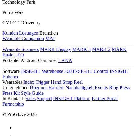
Technology Park
Puma Way
CV1 2TT Coventry
Kunden
Lösungen
Branchen
Wearable Companion
MAI
Wearable Scanners
MARK Display
MARK 3
MARK 2
MARK
Basic
LEO
Portabler Android Computer
LANA
Software
INSIGHT Warehouse 360
INSIGHT Control
INSIGHT
Enhance
Wearables
Index Trigger
Hand Strap
Reel
Unternehmen
Über uns
Karriere
Nachhaltigkeit
Events
Blog
Press
Press Kit
Style Guide
In Kontakt:
Sales
Support
INSIGHT Platform
Partner Portal
Partnership
© ProGlove 2026