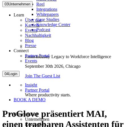
Reel
03
Unternehmen
Integrations
Whitepapers
Learn
Case Studies
Über uns
Knowledge Center
Karriere
Podcast
Events
Nachhaltigkeit
Blog
Presse
Connect
Partner Portal
From industry Legacy to Workforce Intelligence
Events
September 30th 2026,
Chicago
04
Login
Join The Guest List
Insight
Partner Portal
Where productivity starts.
BOOK A DEMO
ProGlove präsentiert MAI,
Unternehmen
Unternehmen
einen tragbaren Assistenten für
Ressourcen